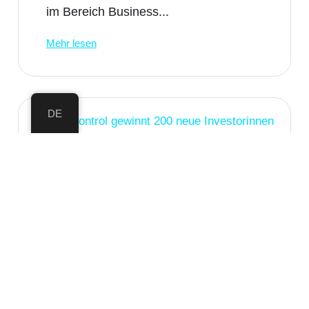
im Bereich Business...
Mehr lesen
DE
ForstControl gewinnt 200 neue
Investorinnen und Investoren –
fast 1 Million Franken für die
Zukunft
ForstControl wächst weiter: In der
vergangenen Woche wurde die