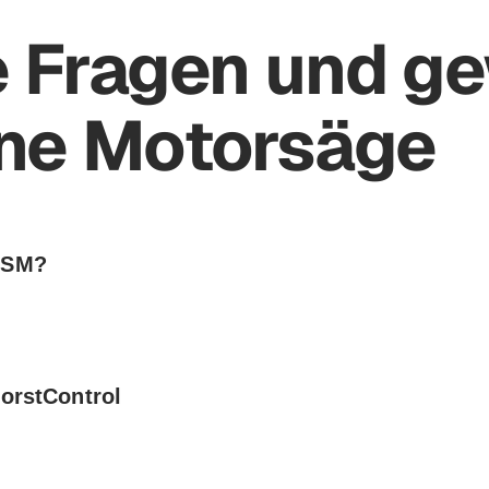
Preise
FAQ
Team
Status & Up
 Fragen und ge
ine Motorsäge
 HSM?
orstControl