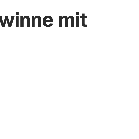
Support: +41 56 511 23 25
Login
Registrieren
dates
winne mit