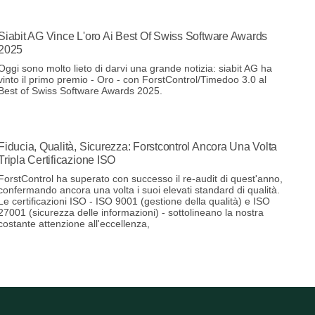
Siabit AG Vince L'oro Ai Best Of Swiss Software Awards
2025
Oggi sono molto lieto di darvi una grande notizia: siabit AG ha
vinto il primo premio - Oro - con ForstControl/Timedoo 3.0 al
Best of Swiss Software Awards 2025.
Fiducia, Qualità, Sicurezza: Forstcontrol Ancora Una Volta
Tripla Certificazione ISO
ForstControl ha superato con successo il re-audit di quest'anno,
confermando ancora una volta i suoi elevati standard di qualità.
Le certificazioni ISO - ISO 9001 (gestione della qualità) e ISO
27001 (sicurezza delle informazioni) - sottolineano la nostra
costante attenzione all'eccellenza,