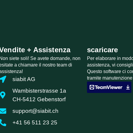
Vendite + Assistenza
scaricare
Non siete soli! Se avete domande, non
Per elaborare in modo 
esitate a chiamare il nostro team di
assistenza, vi consig
assistenza!
Questo software ci co
tramite manutenzione
siabit AG
Wambisterstrasse 1a
CH-5412 Gebenstorf
support@siabit.ch
+41 56 511 23 25