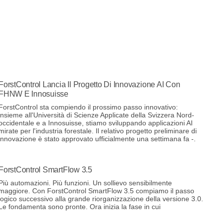
ForstControl Lancia Il Progetto Di Innovazione AI Con
FHNW E Innosuisse
ForstControl sta compiendo il prossimo passo innovativo:
insieme all'Università di Scienze Applicate della Svizzera Nord-
occidentale e a Innosuisse, stiamo sviluppando applicazioni AI
mirate per l'industria forestale. Il relativo progetto preliminare di
innovazione è stato approvato ufficialmente una settimana fa -.
ForstControl SmartFlow 3.5
Più automazioni. Più funzioni. Un sollievo sensibilmente
maggiore. Con ForstControl SmartFlow 3.5 compiamo il passo
logico successivo alla grande riorganizzazione della versione 3.0.
Le fondamenta sono pronte. Ora inizia la fase in cui