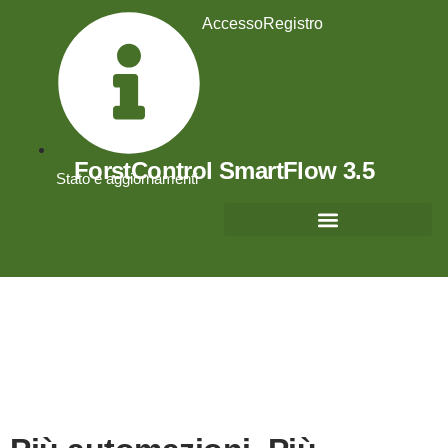
Accesso
Registro
ForstControl SmartFlow 3.5
Stato e aggiornamenti