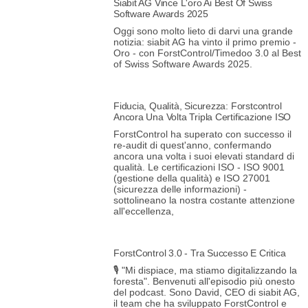
Siabit AG Vince L'oro Ai Best Of Swiss
Software Awards 2025
Oggi sono molto lieto di darvi una grande
notizia: siabit AG ha vinto il primo premio -
Oro - con ForstControl/Timedoo 3.0 al Best
of Swiss Software Awards 2025.
Fiducia, Qualità, Sicurezza: Forstcontrol
Ancora Una Volta Tripla Certificazione ISO
ForstControl ha superato con successo il
re-audit di quest'anno, confermando
ancora una volta i suoi elevati standard di
qualità. Le certificazioni ISO - ISO 9001
(gestione della qualità) e ISO 27001
(sicurezza delle informazioni) -
sottolineano la nostra costante attenzione
all'eccellenza,
ForstControl 3.0 - Tra Successo E Critica
🎙️ "Mi dispiace, ma stiamo digitalizzando la
foresta". Benvenuti all'episodio più onesto
del podcast. Sono David, CEO di siabit AG,
il team che ha sviluppato ForstControl e